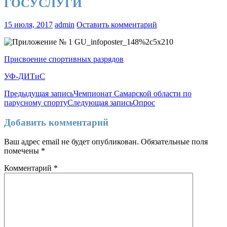
ГОСУСЛУГИ
15 июля, 2017
admin
Оставить комментарий
Присвоение спортивных разрядов
УФ-ДИТиС
Навигация
Предыдущая запись
Чемпионат Самарской области по
парусному спорту
Следующая запись
Опрос
по
записям
Добавить комментарий
Ваш адрес email не будет опубликован.
Обязательные поля
помечены
*
Комментарий
*