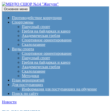
Поиск
Перейти
Основное меню
к
МБУДО СШОР №14
содержимому
Противодействие коррупции
Спортсмены
"Жигули"
Парусный спорт
Гребля на байдарках и каноэ
Академическая гребля
Спортивное ориентирование
Скалолазание
Виды спорта
Спортивное ориентирование
Парусный спорт
Гребля на байдарках и каноэ
Академическая гребля
Скалолазание
Методики
План мероприятий
Для поступающих
Информация для поступающих на обучение
Поиск по сайту
Новости