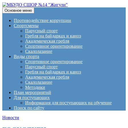
Поиск
Перейти
Основное меню
к
МБУДО СШОР №14
содержимому
Противодействие коррупции
Спортсмены
"Жигули"
Парусный спорт
Гребля на байдарках и каноэ
Академическая гребля
Спортивное ориентирование
Скалолазание
Виды спорта
Спортивное ориентирование
Парусный спорт
Гребля на байдарках и каноэ
Академическая гребля
Скалолазание
Методики
План мероприятий
Для поступающих
Информация для поступающих на обучение
Поиск по сайту
Новости