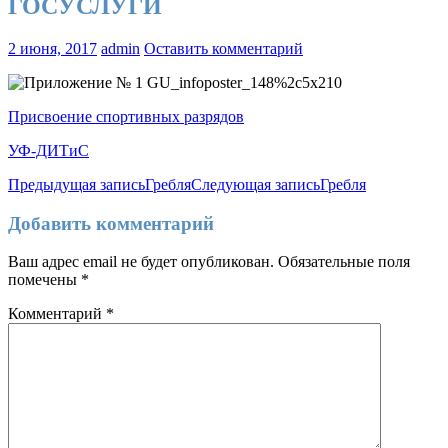
ГОСУСЛУГИ
2 июня, 2017
admin
Оставить комментарий
Присвоение спортивных разрядов
УФ-ДИТиС
Навигация
Предыдущая запись
Гребля
Следующая запись
Гребля
по
Добавить комментарий
записям
Ваш адрес email не будет опубликован.
Обязательные поля
помечены
*
Комментарий
*