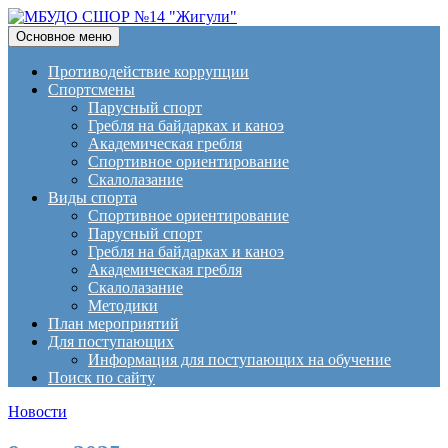
Поиск
Перейти
Основное меню
к
МБУДО СШОР №14
содержимому
Противодействие коррупции
Спортсмены
"Жигули"
Парусный спорт
Гребля на байдарках и каноэ
Академическая гребля
Спортивное ориентирование
Скалолазание
Виды спорта
Спортивное ориентирование
Парусный спорт
Гребля на байдарках и каноэ
Академическая гребля
Скалолазание
Методики
План мероприятий
Для поступающих
Информация для поступающих на обучение
Поиск по сайту
Новости