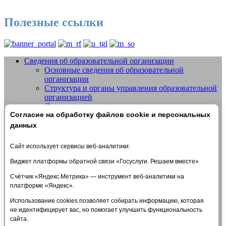
Полезные ссылки
Сведения об образовательной организации
Основные сведения об образовательной
Добро пожаловать на сайт МБУДО
организации
СШОР №14 "Жигули" г.о. Тольятти
Структура и органы управления образовательной
организацией
Документы
Согласие на обработку файлов cookie и персональных
Образование
Образовательные стандарты и требования
данных
Руководство
Педагогический состав
Сайт использует сервисы веб-аналитики:
Материально-техническое обеспечение и
оснащенность образовательного процесса.
Виджет платформы обратной связи «Госуслуги. Решаем вместе»
Доступная среда
Счётчик «Яндекс.Метрика» — инструмент веб-аналитики на
Стипендии и меры поддержки обучающихся
платформе «Яндекс».
Платные образовательные услуги
Финансово-хозяйственная деятельность
Использование cookies позволяет собирать информацию, которая
Вакантные места для приема (перевода)
не идентифицирует вас, но помогает улучшить функциональность
обучающихся
сайта.
Международное сотрудничество