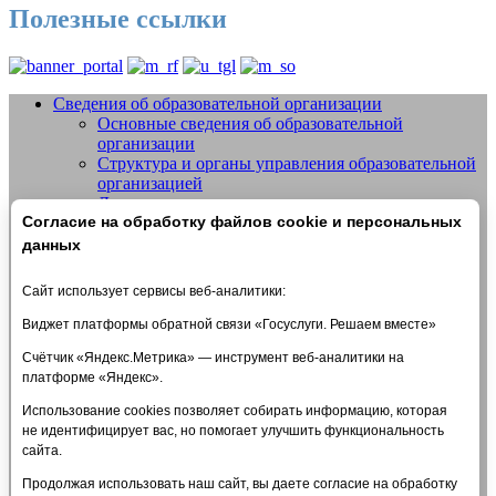
Полезные ссылки
Сведения об образовательной организации
Основные сведения об образовательной
Добро пожаловать на сайт МБУДО
организации
СШОР №14 "Жигули" г.о. Тольятти
Структура и органы управления образовательной
организацией
Документы
Согласие на обработку файлов cookie и персональных
Образование
Образовательные стандарты и требования
данных
Руководство
Педагогический состав
Сайт использует сервисы веб-аналитики:
Материально-техническое обеспечение и
оснащенность образовательного процесса.
Виджет платформы обратной связи «Госуслуги. Решаем вместе»
Доступная среда
Счётчик «Яндекс.Метрика» — инструмент веб-аналитики на
Стипендии и меры поддержки обучающихся
платформе «Яндекс».
Платные образовательные услуги
Финансово-хозяйственная деятельность
Использование cookies позволяет собирать информацию, которая
Вакантные места для приема (перевода)
не идентифицирует вас, но помогает улучшить функциональность
обучающихся
сайта.
Международное сотрудничество
Организация питания в образовательной
Продолжая использовать наш сайт, вы даете согласие на обработку