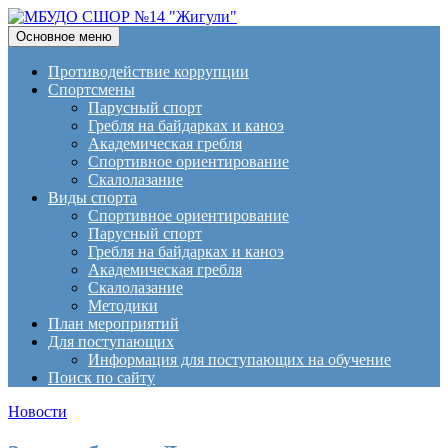
Поиск
Перейти
Основное меню
к
МБУДО СШОР №14
содержимому
Противодействие коррупции
Спортсмены
"Жигули"
Парусный спорт
Гребля на байдарках и каноэ
Академическая гребля
Спортивное ориентирование
Скалолазание
Виды спорта
Спортивное ориентирование
Парусный спорт
Гребля на байдарках и каноэ
Академическая гребля
Скалолазание
Методики
План мероприятий
Для поступающих
Информация для поступающих на обучение
Поиск по сайту
Новости