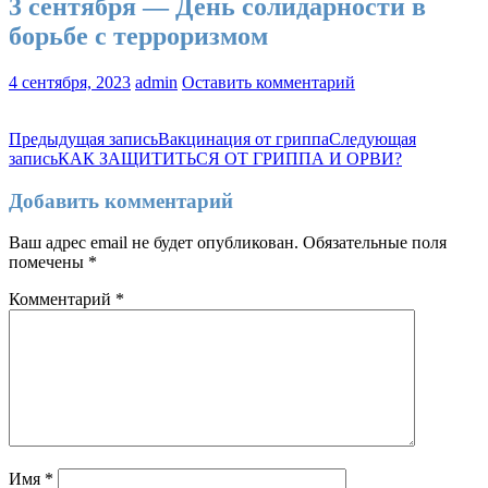
3 сентября — День солидарности в
борьбе с терроризмом
4 сентября, 2023
admin
Оставить комментарий
Навигация
Предыдущая запись
Вакцинация от гриппа
Следующая
запись
КАК ЗАЩИТИТЬСЯ ОТ ГРИППА И ОРВИ?
по
записям
Добавить комментарий
Ваш адрес email не будет опубликован.
Обязательные поля
помечены
*
Комментарий
*
Имя
*