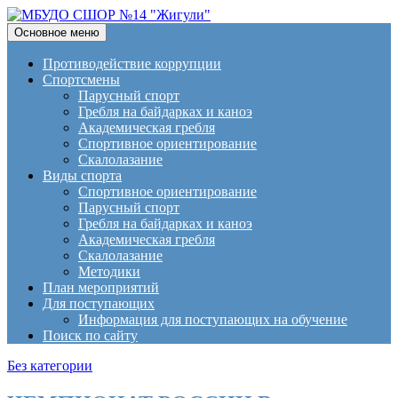
Поиск
Перейти
Основное меню
к
МБУДО СШОР №14
содержимому
Противодействие коррупции
Спортсмены
"Жигули"
Парусный спорт
Гребля на байдарках и каноэ
Академическая гребля
Спортивное ориентирование
Скалолазание
Виды спорта
Спортивное ориентирование
Парусный спорт
Гребля на байдарках и каноэ
Академическая гребля
Скалолазание
Методики
План мероприятий
Для поступающих
Информация для поступающих на обучение
Поиск по сайту
Без категории