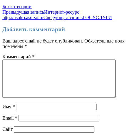
Без категории
Навигация
Предыдущая запись
Интернет-ресурс
http://nsoko.asurso.ru
Следующая запись
ГОСУСЛУГИ
по
записям
Добавить комментарий
Ваш адрес email не будет опубликован.
Обязательные поля
помечены
*
Комментарий
*
Имя
*
Email
*
Сайт