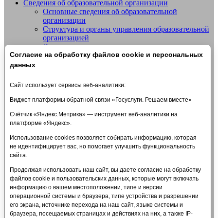
Сведения об образовательной организации
Основные сведения об образовательной
Добро пожаловать на сайт МБУДО
организации
СШОР №14 "Жигули" г.о. Тольятти
Структура и органы управления образовательной
организацией
Документы
Согласие на обработку файлов cookie и персональных
Образование
Образовательные стандарты и требования
данных
Руководство
Педагогический состав
Сайт использует сервисы веб-аналитики:
Материально-техническое обеспечение и
оснащенность образовательного процесса.
Виджет платформы обратной связи «Госуслуги. Решаем вместе»
Доступная среда
Счётчик «Яндекс.Метрика» — инструмент веб-аналитики на
Стипендии и меры поддержки обучающихся
платформе «Яндекс».
Платные образовательные услуги
Финансово-хозяйственная деятельность
Использование cookies позволяет собирать информацию, которая
Вакантные места для приема (перевода)
не идентифицирует вас, но помогает улучшить функциональность
обучающихся
сайта.
Международное сотрудничество
Организация питания в образовательной
Продолжая использовать наш сайт, вы даете согласие на обработку
организации
файлов cookie и пользовательских данных, которые могут включать
Платные услуги
информацию о вашем местоположении, типе и версии
Политика в отношении обработки персональных
операционной системы и браузера, типе устройства и разрешении
данных
его экрана, источнике перехода на наш сайт, языке системы и
Антидопинг
браузера, посещаемых страницах и действиях на них, а также IP-