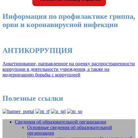
Информация по профилактике гриппа,
орви и коронавирусной инфекции
АНТИКОРРУПЦИЯ
Анкетирование, направленное на оценку распространенности
коррупции в деятельности учреждения, а также на
модернизацию борьбы с коррупцией
Полезные ссылки
Сведения об образовательной организации
Основные сведения об образовательной
Добро пожаловать на сайт МБУДО
организации
СШОР №14 "Жигули" г.о. Тольятти