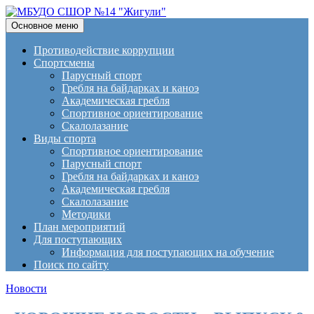
Поиск
Перейти
Основное меню
к
МБУДО СШОР №14
содержимому
Противодействие коррупции
Спортсмены
"Жигули"
Парусный спорт
Гребля на байдарках и каноэ
Академическая гребля
Спортивное ориентирование
Скалолазание
Виды спорта
Спортивное ориентирование
Парусный спорт
Гребля на байдарках и каноэ
Академическая гребля
Скалолазание
Методики
План мероприятий
Для поступающих
Информация для поступающих на обучение
Поиск по сайту
Новости