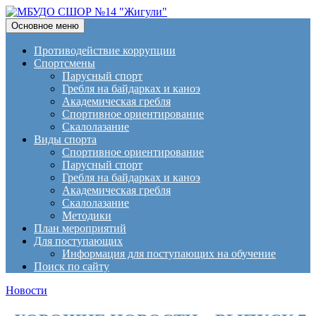
Поиск
Перейти
Основное меню
к
МБУДО СШОР №14
содержимому
Противодействие коррупции
Спортсмены
"Жигули"
Парусный спорт
Гребля на байдарках и каноэ
Академическая гребля
Спортивное ориентирование
Скалолазание
Виды спорта
Спортивное ориентирование
Парусный спорт
Гребля на байдарках и каноэ
Академическая гребля
Скалолазание
Методики
План мероприятий
Для поступающих
Информация для поступающих на обучение
Поиск по сайту
Новости