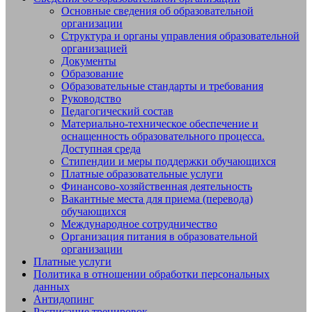
Основные сведения об образовательной
Добро пожаловать на сайт МБУДО
организации
СШОР №14 "Жигули" г.о. Тольятти
Структура и органы управления образовательной
организацией
Документы
Образование
Образовательные стандарты и требования
Руководство
Педагогический состав
Материально-техническое обеспечение и
оснащенность образовательного процесса.
Доступная среда
Стипендии и меры поддержки обучающихся
Платные образовательные услуги
Финансово-хозяйственная деятельность
Вакантные места для приема (перевода)
обучающихся
Международное сотрудничество
Организация питания в образовательной
организации
Платные услуги
Политика в отношении обработки персональных
данных
Антидопинг
Расписание тренировок