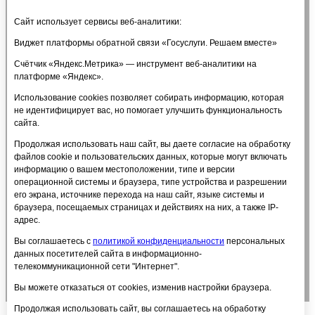
Руководство
Педагогический состав
Сайт использует сервисы веб-аналитики:
Материально-техническое обеспечение и
оснащенность образовательного процесса.
Виджет платформы обратной связи «Госуслуги. Решаем вместе»
Доступная среда
Счётчик «Яндекс.Метрика» — инструмент веб-аналитики на
Стипендии и меры поддержки обучающихся
платформе «Яндекс».
Платные образовательные услуги
Финансово-хозяйственная деятельность
Использование cookies позволяет собирать информацию, которая
Вакантные места для приема (перевода)
не идентифицирует вас, но помогает улучшить функциональность
обучающихся
сайта.
Международное сотрудничество
Организация питания в образовательной
Продолжая использовать наш сайт, вы даете согласие на обработку
организации
файлов cookie и пользовательских данных, которые могут включать
Платные услуги
информацию о вашем местоположении, типе и версии
Политика в отношении обработки персональных
операционной системы и браузера, типе устройства и разрешении
данных
его экрана, источнике перехода на наш сайт, языке системы и
Антидопинг
браузера, посещаемых страницах и действиях на них, а также IP-
Расписание тренировок
адрес.
ПРОТИВОДЕЙСТВИЕ ТЕРРОРИЗМУ
Вы соглашаетесь с
политикой конфиденциальности
персональных
Объявления
данных посетителей сайта в информационно-
Часто задаваемые вопросы
телекоммуникационной сети "Интернет".
Обратная связь
ОЦЕНИ КАЧЕСТВО НАШИХ УСЛУГ
Вы можете отказаться от cookies, изменив настройки браузера.
Оцени качество наших услуг
Продолжая использовать сайт, вы соглашаетесь на обработку