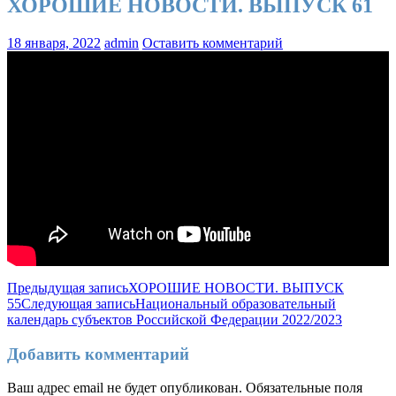
ХОРОШИЕ НОВОСТИ. ВЫПУСК 61
18 января, 2022
admin
Оставить комментарий
Навигация
Предыдущая запись
ХОРОШИЕ НОВОСТИ. ВЫПУСК
55
Следующая запись
Национальный образовательный
по
календарь субъектов Российской Федерации 2022/2023
записям
Добавить комментарий
Ваш адрес email не будет опубликован.
Обязательные поля