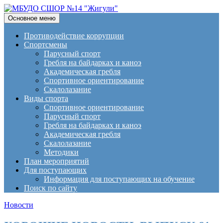
Поиск
Перейти
Основное меню
к
МБУДО СШОР №14
содержимому
Противодействие коррупции
Спортсмены
"Жигули"
Парусный спорт
Гребля на байдарках и каноэ
Академическая гребля
Спортивное ориентирование
Скалолазание
Виды спорта
Спортивное ориентирование
Парусный спорт
Гребля на байдарках и каноэ
Академическая гребля
Скалолазание
Методики
План мероприятий
Для поступающих
Информация для поступающих на обучение
Поиск по сайту
Новости