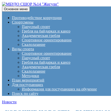
Поиск
Перейти
Основное меню
к
МБУДО СШОР №14 "Жигули
содержимому
Противодействие коррупции
Спортсмены
Парусный спорт
Гребля на байдарках и каноэ
Академическая гребля
Спортивное ориентирование
Скалолазание
Виды спорта
Спортивное ориентирование
Парусный спорт
Гребля на байдарках и каноэ
Академическая гребля
Скалолазание
Методики
План мероприятий
Для поступающих
Информация для поступающих на обучение
Поиск по сайту
Новости