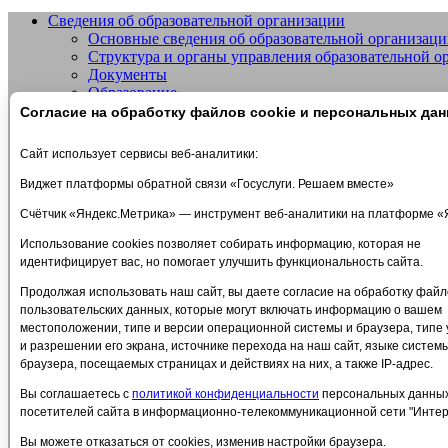
Сведения об образовательной организации
Основные сведения об образовательной организац
Добро пожаловать на сайт МБУДО СШО
Структура и органы управления образовательной о
Документы
Образование
Образовательные стандарты и требования
Согласие на обработку файлов cookie и персональных да
Руководство
Педагогический состав
Сайт использует сервисы веб-аналитики:
Материально-техническое обеспечение и оснащеннос
Стипендии и меры поддержки обучающихся
Виджет платформы обратной связи «Госуслуги. Решаем вместе»
Платные образовательные услуги
Счётчик «Яндекс.Метрика» — инструмент веб-аналитики на платформе «
Финансово-хозяйственная деятельность
Вакантные места для приема (перевода) обучающих
Использование cookies позволяет собирать информацию, которая не
Международное сотрудничество
идентифицирует вас, но помогает улучшить функциональность сайта.
Организация питания в образовательной организац
Платные услуги
Продолжая использовать наш сайт, вы даете согласие на обработку файло
Политика в отношении обработки персональных данных
пользовательских данных, которые могут включать информацию о вашем
Антидопинг
местоположении, типе и версии операционной системы и браузера, типе 
Расписание тренировок
и разрешении его экрана, источнике перехода на наш сайт, языке систем
ПРОТИВОДЕЙСТВИЕ ТЕРРОРИЗМУ
браузера, посещаемых страницах и действиях на них, а также IP-адрес.
Объявления
Вы соглашаетесь с
политикой конфиденциальности
персональных данны
Часто задаваемые вопросы
посетителей сайта в информационно-телекоммуникационной сети "Интер
Обратная связь
ОЦЕНИ КАЧЕСТВО НАШИХ УСЛУГ
Вы можете отказаться от cookies, изменив настройки браузера.