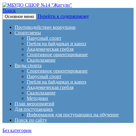
Поиск
Перейти к содержимому
Основное меню
МБУДО СШОР №14
Противодействие коррупции
"Жигули"
Спортсмены
Парусный спорт
Гребля на байдарках и каноэ
Академическая гребля
Спортивное ориентирование
Скалолазание
Виды спорта
Спортивное ориентирование
Парусный спорт
Гребля на байдарках и каноэ
Академическая гребля
Скалолазание
Методики
План мероприятий
Для поступающих
Информация для поступающих на обучение
Поиск по сайту
Без категории