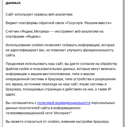
Образовательные стандарты и требования
данных
Руководство
Педагогический состав
Сайт использует сервисы веб-аналитики:
Материально-техническое обеспечение и
оснащенность образовательного процесса.
Виджет платформы обратной связи «Госуслуги. Решаем вместе»
Доступная среда
Счётчик «Яндекс.Метрика» — инструмент веб-аналитики на
Стипендии и меры поддержки обучающихся
платформе «Яндекс».
Платные образовательные услуги
Финансово-хозяйственная деятельность
Использование cookies позволяет собирать информацию, которая
Вакантные места для приема (перевода)
не идентифицирует вас, но помогает улучшить функциональность
обучающихся
сайта.
Международное сотрудничество
Организация питания в образовательной
Продолжая использовать наш сайт, вы даете согласие на обработку
организации
файлов cookie и пользовательских данных, которые могут включать
Платные услуги
информацию о вашем местоположении, типе и версии
Политика в отношении обработки персональных
операционной системы и браузера, типе устройства и разрешении
данных
его экрана, источнике перехода на наш сайт, языке системы и
Антидопинг
браузера, посещаемых страницах и действиях на них, а также IP-
Расписание тренировок
адрес.
ПРОТИВОДЕЙСТВИЕ ТЕРРОРИЗМУ
Вы соглашаетесь с
политикой конфиденциальности
персональных
Объявления
данных посетителей сайта в информационно-
Часто задаваемые вопросы
телекоммуникационной сети "Интернет".
Обратная связь
ОЦЕНИ КАЧЕСТВО НАШИХ УСЛУГ
Вы можете отказаться от cookies, изменив настройки браузера.
Оцени качество наших услуг