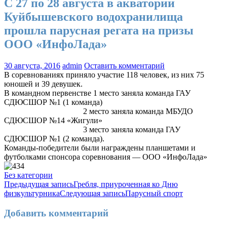
С 27 по 28 августа в акватории
Куйбышевского водохранилища
прошла парусная регата на призы
ООО «ИнфоЛада»
30 августа, 2016
admin
Оставить комментарий
В соревнованиях приняло участие 118 человек, из них 75
юношей и 39 девушек.
В командном первенстве 1 место заняла команда ГАУ
СДЮСШОР №1 (1 команда)
2 место заняла команда МБУДО
СДЮСШОР №14 «Жигули»
3 место заняла команда ГАУ
СДЮСШОР №1 (2 команда).
Команды-победители были награждены планшетами и
футболками спонсора соревнования — ООО «ИнфоЛада»
Без категории
Навигация
Предыдущая запись
Гребля, приуроченная ко Дню
физкультурника
Следующая запись
Парусный спорт
по
записям
Добавить комментарий