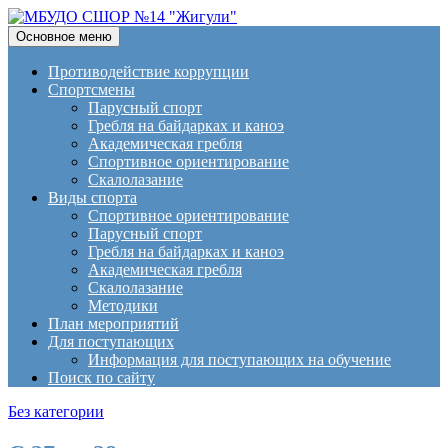
Поиск
Перейти
Основное меню
к
МБУДО СШОР №14
содержимому
Противодействие коррупции
Спортсмены
"Жигули"
Парусный спорт
Гребля на байдарках и каноэ
Академическая гребля
Спортивное ориентирование
Скалолазание
Виды спорта
Спортивное ориентирование
Парусный спорт
Гребля на байдарках и каноэ
Академическая гребля
Скалолазание
Методики
План мероприятий
Для поступающих
Информация для поступающих на обучение
Поиск по сайту
Без категории