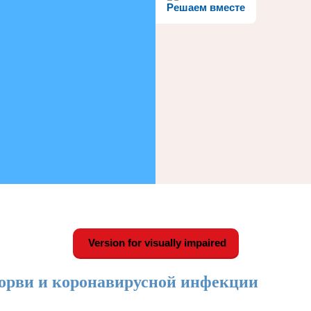
Решаем вместе
Version for visually impaired
орви и коронавирусной инфекции