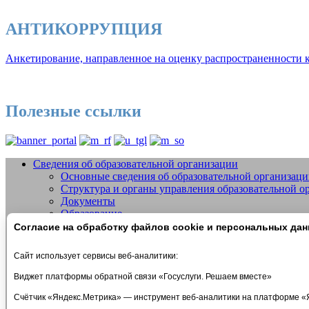
АНТИКОРРУПЦИЯ
Анкетирование, направленное на оценку распространенности к
Полезные ссылки
Сведения об образовательной организации
Основные сведения об образовательной организац
Добро пожаловать на сайт МБУДО СШО
Структура и органы управления образовательной о
Документы
Образование
Образовательные стандарты и требования
Согласие на обработку файлов cookie и персональных да
Руководство
Педагогический состав
Сайт использует сервисы веб-аналитики:
Материально-техническое обеспечение и оснащеннос
Стипендии и меры поддержки обучающихся
Виджет платформы обратной связи «Госуслуги. Решаем вместе»
Платные образовательные услуги
Счётчик «Яндекс.Метрика» — инструмент веб-аналитики на платформе «
Финансово-хозяйственная деятельность