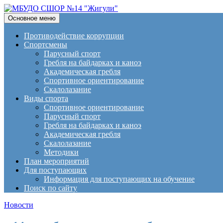
Поиск
Перейти
Основное меню
к
МБУДО СШОР №14 "Жигули
содержимому
Противодействие коррупции
Спортсмены
Парусный спорт
Гребля на байдарках и каноэ
Академическая гребля
Спортивное ориентирование
Скалолазание
Виды спорта
Спортивное ориентирование
Парусный спорт
Гребля на байдарках и каноэ
Академическая гребля
Скалолазание
Методики
План мероприятий
Для поступающих
Информация для поступающих на обучение
Поиск по сайту
Новости