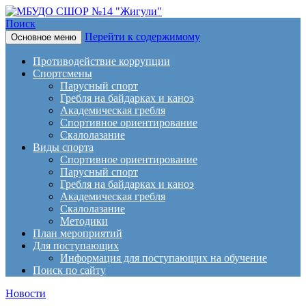
Поиск
Перейти к содержимому
Основное меню
МБУДО СШОР №14
Противодействие коррупции
"Жигули"
Спортсмены
Парусный спорт
Гребля на байдарках и каноэ
Академическая гребля
Спортивное ориентирование
Скалолазание
Виды спорта
Спортивное ориентирование
Парусный спорт
Гребля на байдарках и каноэ
Академическая гребля
Скалолазание
Методики
План мероприятий
Для поступающих
Информация для поступающих на обучение
Поиск по сайту
Новости