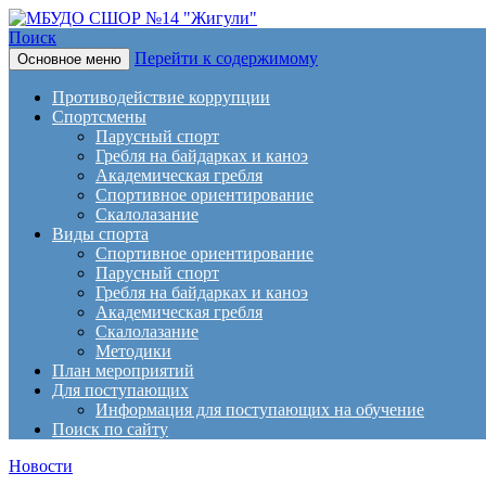
Поиск
Перейти к содержимому
Основное меню
МБУДО СШОР №14 "Жигули
Противодействие коррупции
Спортсмены
Парусный спорт
Гребля на байдарках и каноэ
Академическая гребля
Спортивное ориентирование
Скалолазание
Виды спорта
Спортивное ориентирование
Парусный спорт
Гребля на байдарках и каноэ
Академическая гребля
Скалолазание
Методики
План мероприятий
Для поступающих
Информация для поступающих на обучение
Поиск по сайту
Новости