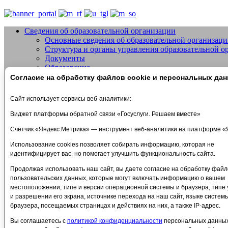
Сведения об образовательной организации
Основные сведения об образовательной организац
Добро пожаловать на сайт МБУДО СШО
Структура и органы управления образовательной о
Документы
Образование
Образовательные стандарты и требования
Согласие на обработку файлов cookie и персональных да
Руководство
Педагогический состав
Сайт использует сервисы веб-аналитики:
Материально-техническое обеспечение и оснащеннос
Стипендии и меры поддержки обучающихся
Виджет платформы обратной связи «Госуслуги. Решаем вместе»
Платные образовательные услуги
Счётчик «Яндекс.Метрика» — инструмент веб-аналитики на платформе «
Финансово-хозяйственная деятельность
Вакантные места для приема (перевода) обучающих
Использование cookies позволяет собирать информацию, которая не
Международное сотрудничество
идентифицирует вас, но помогает улучшить функциональность сайта.
Организация питания в образовательной организац
Платные услуги
Продолжая использовать наш сайт, вы даете согласие на обработку файло
Политика в отношении обработки персональных данных
пользовательских данных, которые могут включать информацию о вашем
Антидопинг
местоположении, типе и версии операционной системы и браузера, типе 
Расписание тренировок
и разрешении его экрана, источнике перехода на наш сайт, языке систем
ПРОТИВОДЕЙСТВИЕ ТЕРРОРИЗМУ
браузера, посещаемых страницах и действиях на них, а также IP-адрес.
Объявления
Вы соглашаетесь с
политикой конфиденциальности
персональных данны
Часто задаваемые вопросы