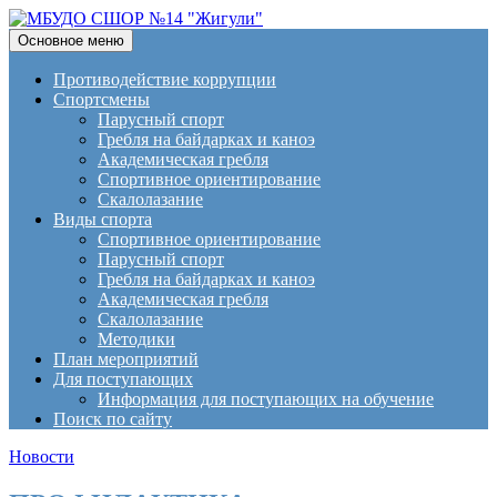
Поиск
Перейти
Основное меню
к
МБУДО СШОР №14
содержимому
Противодействие коррупции
Спортсмены
"Жигули"
Парусный спорт
Гребля на байдарках и каноэ
Академическая гребля
Спортивное ориентирование
Скалолазание
Виды спорта
Спортивное ориентирование
Парусный спорт
Гребля на байдарках и каноэ
Академическая гребля
Скалолазание
Методики
План мероприятий
Для поступающих
Информация для поступающих на обучение
Поиск по сайту
Новости