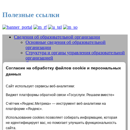
Полезные ссылки
Сведения об образовательной организации
Основные сведения об образовательной
Добро пожаловать на сайт МБУДО
организации
СШОР №14 "Жигули" г.о. Тольятти
Структура и органы управления образовательной
организацией
Документы
Согласие на обработку файлов cookie и персональных
Образование
Образовательные стандарты и требования
данных
Руководство
Педагогический состав
Сайт использует сервисы веб-аналитики:
Материально-техническое обеспечение и
оснащенность образовательного процесса.
Виджет платформы обратной связи «Госуслуги. Решаем вместе»
Доступная среда
Счётчик «Яндекс.Метрика» — инструмент веб-аналитики на
Стипендии и меры поддержки обучающихся
платформе «Яндекс».
Платные образовательные услуги
Финансово-хозяйственная деятельность
Использование cookies позволяет собирать информацию, которая
Вакантные места для приема (перевода)
не идентифицирует вас, но помогает улучшить функциональность
обучающихся
сайта.