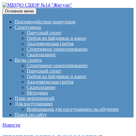
Поиск
Перейти
Основное меню
к
МБУДО СШОР №14
содержимому
Противодействие коррупции
Спортсмены
"Жигули"
Парусный спорт
Гребля на байдарках и каноэ
Академическая гребля
Спортивное ориентирование
Скалолазание
Виды спорта
Спортивное ориентирование
Парусный спорт
Гребля на байдарках и каноэ
Академическая гребля
Скалолазание
Методики
План мероприятий
Для поступающих
Информация для поступающих на обучение
Поиск по сайту
Новости