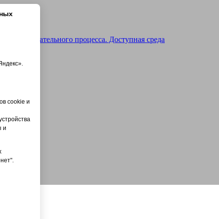
нных
ть образовательного процесса. Доступная среда
Яндекс».
ся
ии
в cookie и
устройства
ы и
х
нет".