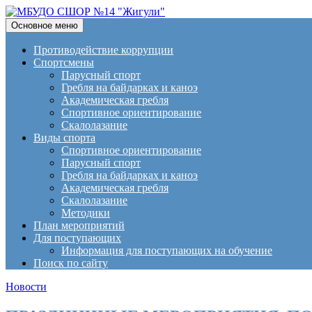
Поиск
Перейти
Основное меню
к
МБУДО СШОР №14 "Жигули
содержимому
Противодействие коррупции
Спортсмены
Парусный спорт
Гребля на байдарках и каноэ
Академическая гребля
Спортивное ориентирование
Скалолазание
Виды спорта
Спортивное ориентирование
Парусный спорт
Гребля на байдарках и каноэ
Академическая гребля
Скалолазание
Методики
План мероприятий
Для поступающих
Информация для поступающих на обучение
Поиск по сайту
Новости