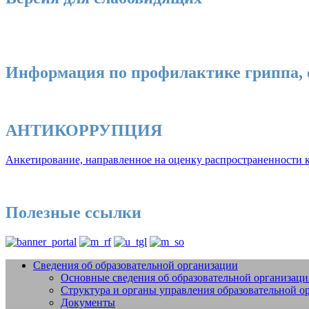
Информация по профилактике гриппа, 
АНТИКОРРУПЦИЯ
Анкетирование, направленное на оценку распространенности к
Полезные ссылки
Сведения об образовательной организации
Основные сведения об образовательной организац
Добро пожаловать на сайт МБУДО СШО
Структура и органы управления образовательной о
Документы