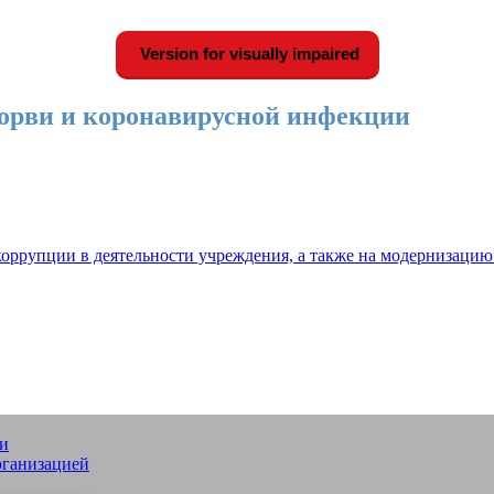
Version for visually impaired
орви и коронавирусной инфекции
оррупции в деятельности учреждения, а также на модернизацию
ии
Р №14 "Жигули" г.о. Тольятти
рганизацией