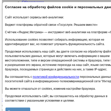
Образование
Образовательные стандарты и требования
Согласие на обработку файлов cookie и персональных да
Руководство
Педагогический состав
Сайт использует сервисы веб-аналитики:
Материально-техническое обеспечение и оснащеннос
Стипендии и меры поддержки обучающихся
Виджет платформы обратной связи «Госуслуги. Решаем вместе»
Платные образовательные услуги
Счётчик «Яндекс.Метрика» — инструмент веб-аналитики на платформе «
Финансово-хозяйственная деятельность
Вакантные места для приема (перевода) обучающих
Использование cookies позволяет собирать информацию, которая не
Международное сотрудничество
идентифицирует вас, но помогает улучшить функциональность сайта.
Организация питания в образовательной организац
Платные услуги
Продолжая использовать наш сайт, вы даете согласие на обработку файло
Политика в отношении обработки персональных данных
пользовательских данных, которые могут включать информацию о вашем
Антидопинг
местоположении, типе и версии операционной системы и браузера, типе 
Расписание тренировок
и разрешении его экрана, источнике перехода на наш сайт, языке систем
ПРОТИВОДЕЙСТВИЕ ТЕРРОРИЗМУ
браузера, посещаемых страницах и действиях на них, а также IP-адрес.
Объявления
Вы соглашаетесь с
политикой конфиденциальности
персональных данны
Часто задаваемые вопросы
посетителей сайта в информационно-телекоммуникационной сети "Интер
Обратная связь
ОЦЕНИ КАЧЕСТВО НАШИХ УСЛУГ
Вы можете отказаться от cookies, изменив настройки браузера.
Оцени качество наших услуг
Продолжая использовать сайт, вы соглашаетесь на обработку данных в
Политика конфиденциальности
Сайт работает на WordPress
соответствии с указанными условиями и целями.