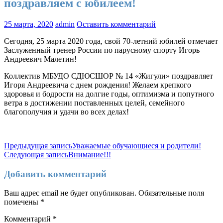
поздравляем с юбилеем!
25 марта, 2020
admin
Оставить комментарий
Сегодня, 25 марта 2020 года, свой 70-летний юбилей отмечает
Заслуженный тренер России по парусному спорту Игорь
Андреевич Малетин!
Коллектив МБУДО СДЮСШОР № 14 «Жигули» поздравляет
Игоря Андреевича с днем рождения! Желаем крепкого
здоровья и бодрости на долгие годы, оптимизма и попутного
ветра в достижении поставленных целей, семейного
благополучия и удачи во всех делах!
Навигация
Предыдущая запись
Уважаемые обучающиеся и родители!
Следующая запись
Внимание!!!
по
записям
Добавить комментарий
Ваш адрес email не будет опубликован.
Обязательные поля
помечены
*
Комментарий
*