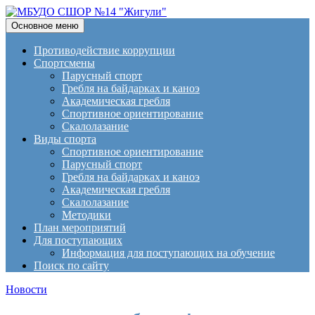
Поиск
Перейти
Основное меню
к
МБУДО СШОР №14
содержимому
Противодействие коррупции
Спортсмены
"Жигули"
Парусный спорт
Гребля на байдарках и каноэ
Академическая гребля
Спортивное ориентирование
Скалолазание
Виды спорта
Спортивное ориентирование
Парусный спорт
Гребля на байдарках и каноэ
Академическая гребля
Скалолазание
Методики
План мероприятий
Для поступающих
Информация для поступающих на обучение
Поиск по сайту
Новости