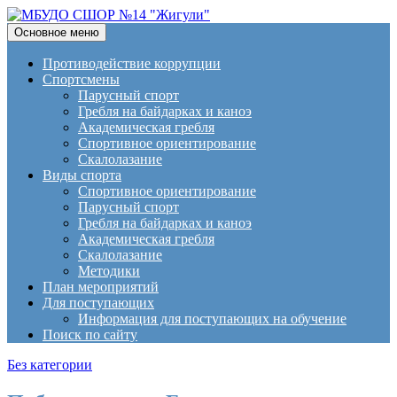
Поиск
Перейти
Основное меню
к
МБУДО СШОР №14
содержимому
Противодействие коррупции
Спортсмены
"Жигули"
Парусный спорт
Гребля на байдарках и каноэ
Академическая гребля
Спортивное ориентирование
Скалолазание
Виды спорта
Спортивное ориентирование
Парусный спорт
Гребля на байдарках и каноэ
Академическая гребля
Скалолазание
Методики
План мероприятий
Для поступающих
Информация для поступающих на обучение
Поиск по сайту
Без категории