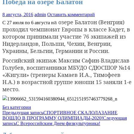
Победа на озере Балатон
8 августа, 2016
admin
Оставить комментарий
а озере Балатон (Венгрия)
С 27 июля по 6 августа н
проходил чемпионат Европы в классе Кадет, в
котором принимали участие 76 экипажей из
Нидерландов, Польши, Чехии, Венгрии,
Украины, Бельгии, Германии и России.
Российский экипаж Максим Сафин-Владислав
Голубев, воспитанники МБУДО СДЮСШОР №14
«Жигули» (тренеры Камаев И.А., Тимофеев
Н.А.) в возрастной группе юноши 15 заняли 1-е
место.
Без категории
Навигация
Предыдущая запись
СПОРТИВНОЕ СКАЛОЛАЗАНИЕ
ВОШЛО В ПРОГРАММУ ОЛИМПИАДЫ-2020!
Следующая
по
запись
C Всероссийским Днем физкультурника!
записям