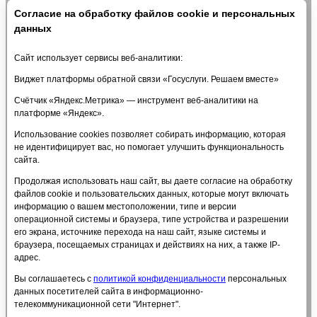
Документы
Согласие на обработку файлов cookie и персональных
Образование
Образовательные стандарты и требования
данных
Руководство
Педагогический состав
Сайт использует сервисы веб-аналитики:
Материально-техническое обеспечение и
оснащенность образовательного процесса.
Виджет платформы обратной связи «Госуслуги. Решаем вместе»
Доступная среда
Счётчик «Яндекс.Метрика» — инструмент веб-аналитики на
Стипендии и меры поддержки обучающихся
платформе «Яндекс».
Платные образовательные услуги
Финансово-хозяйственная деятельность
Использование cookies позволяет собирать информацию, которая
Вакантные места для приема (перевода)
не идентифицирует вас, но помогает улучшить функциональность
обучающихся
сайта.
Международное сотрудничество
Организация питания в образовательной
Продолжая использовать наш сайт, вы даете согласие на обработку
организации
файлов cookie и пользовательских данных, которые могут включать
Платные услуги
информацию о вашем местоположении, типе и версии
Политика в отношении обработки персональных
операционной системы и браузера, типе устройства и разрешении
данных
его экрана, источнике перехода на наш сайт, языке системы и
Антидопинг
браузера, посещаемых страницах и действиях на них, а также IP-
Расписание тренировок
адрес.
ПРОТИВОДЕЙСТВИЕ ТЕРРОРИЗМУ
Вы соглашаетесь с
политикой конфиденциальности
персональных
Объявления
данных посетителей сайта в информационно-
Часто задаваемые вопросы
телекоммуникационной сети "Интернет".
Обратная связь