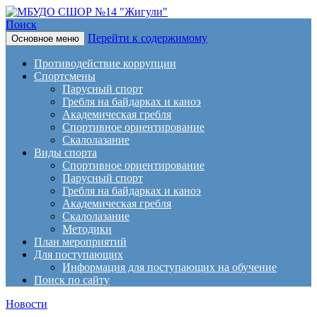
Поиск
Перейти к содержимому
Основное меню
МБУДО СШОР №14
Противодействие коррупции
"Жигули"
Спортсмены
Парусный спорт
Гребля на байдарках и каноэ
Академическая гребля
Спортивное ориентирование
Скалолазание
Виды спорта
Спортивное ориентирование
Парусный спорт
Гребля на байдарках и каноэ
Академическая гребля
Скалолазание
Методики
План мероприятий
Для поступающих
Информация для поступающих на обучение
Поиск по сайту
Новости