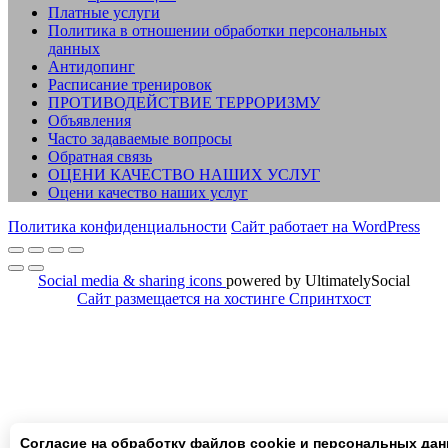
Платные услуги
Политика в отношении обработки персональных
данных
Антидопинг
Расписание тренировок
ПРОТИВОДЕЙСТВИЕ ТЕРРОРИЗМУ
Объявления
Часто задаваемые вопросы
Обратная связь
ОЦЕНИ КАЧЕСТВО НАШИХ УСЛУГ
Оцени качество наших услуг
Политика конфиденциальности
Сайт работает на WordPress
Social media & sharing icons
powered by UltimatelySocial
Сайт размещается на хостинге Спринтхост
Согласие на обработку файлов cookie и персональных да