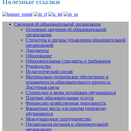
Полезные ссылки
Сведения об образовательной организации
Основные сведения об образовательной
Добро пожаловать на сайт МБУДО
организации
СШОР №14 "Жигули" г.о. Тольятти
Структура и органы управления образовательной
организацией
Документы
Образование
Образовательные стандарты и требования
Руководство
Педагогический состав
Материально-техническое обеспечение и
оснащенность образовательного процесса.
Доступная среда
Стипендии и меры поддержки обучающихся
Платные образовательные услуги
Финансово-хозяйственная деятельность
Вакантные места для приема (перевода)
обучающихся
Международное сотрудничество
Организация питания в образовательной
организации