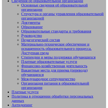
Сведения об образовательной организации
Основные сведения об образовательной
Добро пожаловать на сайт МБУДО
организации
СШОР №14 "Жигули" г.о. Тольятти
Структура и органы управления образовательной
организацией
Документы
Образование
Образовательные стандарты и требования
Руководство
Педагогический состав
Материально-техническое обеспечение и
оснащенность образовательного процесса.
Доступная среда
Стипендии и меры поддержки обучающихся
Платные образовательные услуги
Финансово-хозяйственная деятельность
Вакантные места для приема (перевода)
обучающихся
Международное сотрудничество
Организация питания в образовательной
организации
Платные услуги
Политика в отношении обработки персональных
данных
Антидопинг