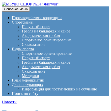
Поиск
Перейти
Основное меню
к
МБУДО СШОР №14
содержимому
Противодействие коррупции
Спортсмены
"Жигули"
Парусный спорт
Гребля на байдарках и каноэ
Академическая гребля
Спортивное ориентирование
Скалолазание
Виды спорта
Спортивное ориентирование
Парусный спорт
Гребля на байдарках и каноэ
Академическая гребля
Скалолазание
Методики
План мероприятий
Для поступающих
Информация для поступающих на обучение
Поиск по сайту
Новости