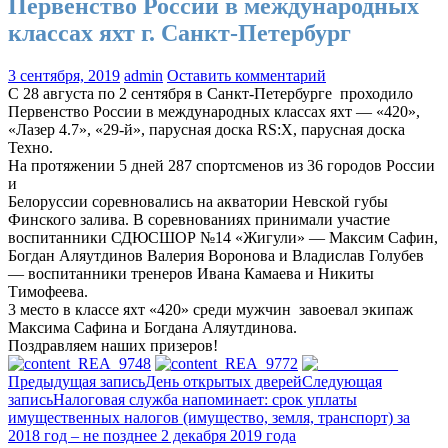
Первенство России в международных
классах яхт г. Санкт-Петербург
3 сентября, 2019
admin
Оставить комментарий
С 28 августа по 2 сентября в Санкт-Петербурге проходило
Первенство России в международных классах яхт — «420»,
«Лазер 4.7», «29-й», парусная доска RS:X, парусная доска
Техно.
На протяжении 5 дней 287 спортсменов из 36 городов России
и
Белоруссии соревновались на акватории Невской губы
Финского залива. В соревнованиях принимали участие
воспитанники СДЮСШОР №14 «Жигули» — Максим Сафин,
Богдан Аляутдинов Валерия Воронова и Владислав Голубев
— воспитанники тренеров Ивана Камаева и Никиты
Тимофеева.
3 место в классе яхт «420» среди мужчин завоевал экипаж
Максима Сафина и Богдана Аляутдинова.
Поздравляем наших призеров!
Навигация
Предыдущая запись
День открытых дверей
Следующая
запись
Налоговая служба напоминает: срок уплаты
по
имущественных налогов (имущество, земля, транспорт) за
записям
2018 год – не позднее 2 декабря 2019 года