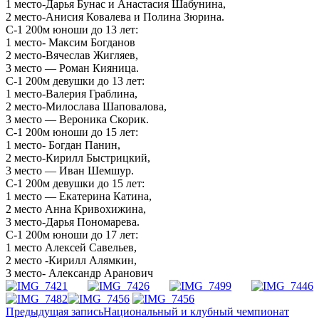
1 место-Дарья Бунас и Анастасия Шабунина,
2 место-Анисия Ковалева и Полина Зюрина.
С-1 200м юноши до 13 лет:
1 место- Максим Богданов
2 место-Вячеслав Жигляев,
3 место — Роман Кияница.
С-1 200м девушки до 13 лет:
1 место-Валерия Граблина,
2 место-Милослава Шаповалова,
3 место — Вероника Скорик.
С-1 200м юноши до 15 лет:
1 место- Богдан Панин,
2 место-Кирилл Быстрицкий,
3 место — Иван Шемшур.
С-1 200м девушки до 15 лет:
1 место — Екатерина Катина,
2 место Анна Кривохижина,
3 место-Дарья Пономарева.
С-1 200м юноши до 17 лет:
1 место Алексей Савельев,
2 место -Кирилл Алямкин,
3 место- Александр Аранович
Навигация
Предыдущая запись
Национальный и клубный чемпионат