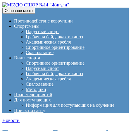
Поиск
Перейти
Основное меню
к
МБУДО СШОР №14
содержимому
Противодействие коррупции
Спортсмены
"Жигули"
Парусный спорт
Гребля на байдарках и каноэ
Академическая гребля
Спортивное ориентирование
Скалолазание
Виды спорта
Спортивное ориентирование
Парусный спорт
Гребля на байдарках и каноэ
Академическая гребля
Скалолазание
Методики
План мероприятий
Для поступающих
Информация для поступающих на обучение
Поиск по сайту
Новости