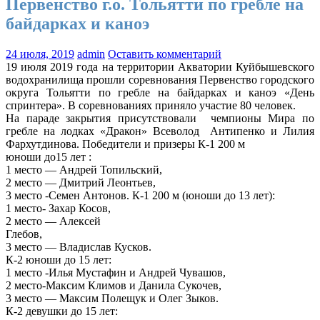
Первенство г.о. Тольятти по гребле на
байдарках и каноэ
24 июля, 2019
admin
Оставить комментарий
19 июля 2019 года на территории Акватории Куйбышевского
водохранилища прошли соревнования Первенство городского
округа Тольятти по гребле на байдарках и каноэ «День
спринтера». В соревнованиях приняло участие 80 человек.
На параде закрытия присутствовали чемпионы Мира по
гребле на лодках «Дракон» Всеволод Антипенко и Лилия
Фархутдинова. Победители и призеры К-1 200 м
юноши до15 лет :
1 место — Андрей Топильский,
2 место — Дмитрий Леонтьев,
3 место -Семен Антонов. К-1 200 м (юноши до 13 лет):
1 место- Захар Косов,
2 место — Алексей
Глебов,
3 место — Владислав Кусков.
К-2 юноши до 15 лет:
1 место -Илья Мустафин и Андрей Чувашов,
2 место-Максим Климов и Данила Сукочев,
3 место — Максим Полещук и Олег Зыков.
К-2 девушки до 15 лет: