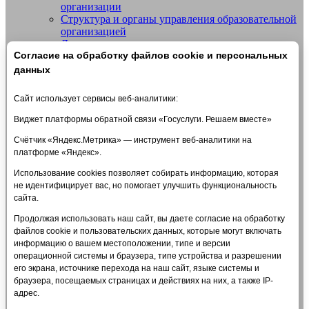
организации
СШОР №14 "Жигули" г.о. Тольятти
Структура и органы управления образовательной
организацией
Документы
Согласие на обработку файлов cookie и персональных
Образование
Образовательные стандарты и требования
данных
Руководство
Педагогический состав
Сайт использует сервисы веб-аналитики:
Материально-техническое обеспечение и
оснащенность образовательного процесса.
Виджет платформы обратной связи «Госуслуги. Решаем вместе»
Доступная среда
Счётчик «Яндекс.Метрика» — инструмент веб-аналитики на
Стипендии и меры поддержки обучающихся
платформе «Яндекс».
Платные образовательные услуги
Финансово-хозяйственная деятельность
Использование cookies позволяет собирать информацию, которая
Вакантные места для приема (перевода)
не идентифицирует вас, но помогает улучшить функциональность
обучающихся
сайта.
Международное сотрудничество
Организация питания в образовательной
Продолжая использовать наш сайт, вы даете согласие на обработку
организации
файлов cookie и пользовательских данных, которые могут включать
Платные услуги
информацию о вашем местоположении, типе и версии
Политика в отношении обработки персональных
операционной системы и браузера, типе устройства и разрешении
данных
его экрана, источнике перехода на наш сайт, языке системы и
Антидопинг
браузера, посещаемых страницах и действиях на них, а также IP-
Расписание тренировок
адрес.
ПРОТИВОДЕЙСТВИЕ ТЕРРОРИЗМУ