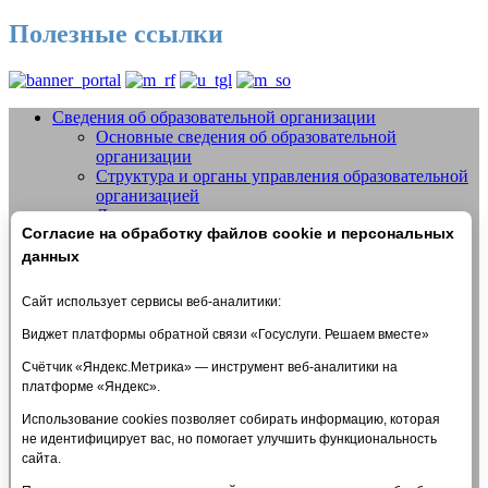
Полезные ссылки
Сведения об образовательной организации
Основные сведения об образовательной
Добро пожаловать на сайт МБУДО
организации
СШОР №14 "Жигули" г.о. Тольятти
Структура и органы управления образовательной
организацией
Документы
Согласие на обработку файлов cookie и персональных
Образование
Образовательные стандарты и требования
данных
Руководство
Педагогический состав
Сайт использует сервисы веб-аналитики:
Материально-техническое обеспечение и
оснащенность образовательного процесса.
Виджет платформы обратной связи «Госуслуги. Решаем вместе»
Доступная среда
Счётчик «Яндекс.Метрика» — инструмент веб-аналитики на
Стипендии и меры поддержки обучающихся
платформе «Яндекс».
Платные образовательные услуги
Финансово-хозяйственная деятельность
Использование cookies позволяет собирать информацию, которая
Вакантные места для приема (перевода)
не идентифицирует вас, но помогает улучшить функциональность
обучающихся
сайта.
Международное сотрудничество