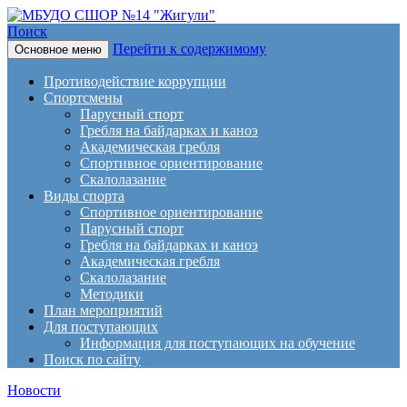
Поиск
Перейти к содержимому
Основное меню
МБУДО СШОР №14
Противодействие коррупции
"Жигули"
Спортсмены
Парусный спорт
Гребля на байдарках и каноэ
Академическая гребля
Спортивное ориентирование
Скалолазание
Виды спорта
Спортивное ориентирование
Парусный спорт
Гребля на байдарках и каноэ
Академическая гребля
Скалолазание
Методики
План мероприятий
Для поступающих
Информация для поступающих на обучение
Поиск по сайту
Новости