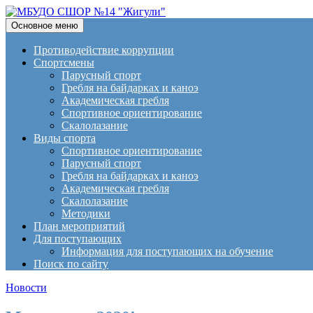
Поиск
Перейти
Основное меню
к
МБУДО СШОР №14 "Жигули
содержимому
Противодействие коррупции
Спортсмены
Парусный спорт
Гребля на байдарках и каноэ
Академическая гребля
Спортивное ориентирование
Скалолазание
Виды спорта
Спортивное ориентирование
Парусный спорт
Гребля на байдарках и каноэ
Академическая гребля
Скалолазание
Методики
План мероприятий
Для поступающих
Информация для поступающих на обучение
Поиск по сайту
Новости