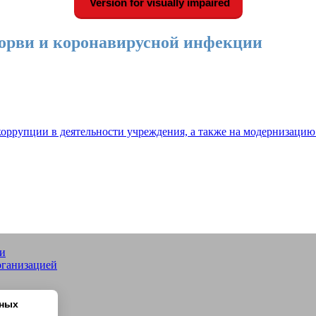
Version for visually impaired
орви и коронавирусной инфекции
оррупции в деятельности учреждения, а также на модернизацию
ии
Р №14 "Жигули" г.о. Тольятти
рганизацией
нных