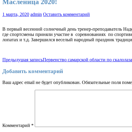
Масленица 2020!
1 марта, 2020
admin
Оставить комментарий
В первый весенний солнечный день тренер-преподаватель На
где спортсмены приняли участие в соревнованиях по спортивн
лопатах и т.д. Завершился веселый народный праздник традиц
Навигация
Предыдущая запись
Первенство самарской области по скалола
по
Добавить комментарий
записям
Ваш адрес email не будет опубликован.
Обязательные поля пом
Комментарий
*