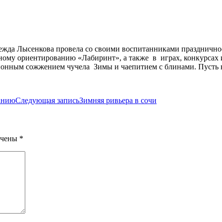
дежда Лысенкова провела со своими воспитанниками праздничн
ому ориентированию «Лабиринт», а также в играх, конкурсах и
ионным сожжением чучела Зимы и чаепитием с блинами. Пусть в
занию
Следующая запись
Зимняя ривьера в сочи
ечены
*