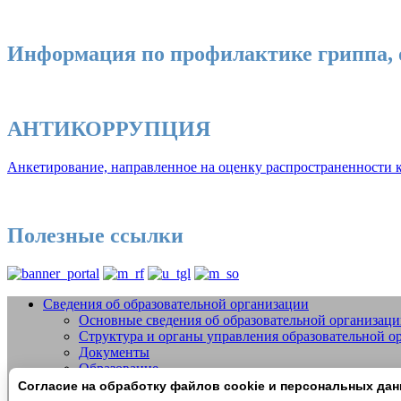
Информация по профилактике гриппа, 
АНТИКОРРУПЦИЯ
Анкетирование, направленное на оценку распространенности к
Полезные ссылки
Сведения об образовательной организации
Основные сведения об образовательной организац
Добро пожаловать на сайт МБУДО СШО
Структура и органы управления образовательной о
Документы
Образование
Образовательные стандарты и требования
Согласие на обработку файлов cookie и персональных да
Руководство