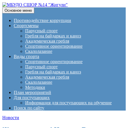
Поиск
Перейти
Основное меню
к
МБУДО СШОР №14
содержимому
Противодействие коррупции
Спортсмены
"Жигули"
Парусный спорт
Гребля на байдарках и каноэ
Академическая гребля
Спортивное ориентирование
Скалолазание
Виды спорта
Спортивное ориентирование
Парусный спорт
Гребля на байдарках и каноэ
Академическая гребля
Скалолазание
Методики
План мероприятий
Для поступающих
Информация для поступающих на обучение
Поиск по сайту
Новости