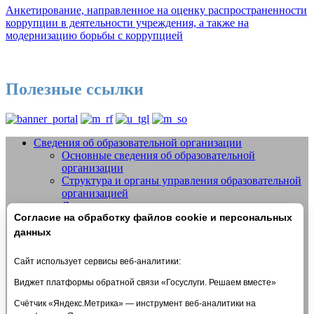
Анкетирование, направленное на оценку распространенности
коррупции в деятельности учреждения, а также на
модернизацию борьбы с коррупцией
Полезные ссылки
Сведения об образовательной организации
Основные сведения об образовательной
Добро пожаловать на сайт МБУДО
организации
СШОР №14 "Жигули" г.о. Тольятти
Структура и органы управления образовательной
организацией
Документы
Согласие на обработку файлов cookie и персональных
Образование
Образовательные стандарты и требования
данных
Руководство
Педагогический состав
Сайт использует сервисы веб-аналитики:
Материально-техническое обеспечение и
оснащенность образовательного процесса.
Виджет платформы обратной связи «Госуслуги. Решаем вместе»
Доступная среда
Счётчик «Яндекс.Метрика» — инструмент веб-аналитики на
Стипендии и меры поддержки обучающихся