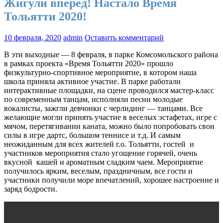
Жигули вперед! Настало Время
Тольятти 2020!
10 февраля, 2020
admin
Оставить комментарий
В эти выходные — 8 февраля, в парке Комсомольского района
в рамках проекта «Время Тольятти 2020» прошло
физкультурно-спортивное мероприятие, в котором наша
школа приняла активное участие. В парке работали
интерактивные площадки, на сцене проводился мастер-класс
по современным танцам, исполняли песни молодые
вокалисты, зажгли девчонки с черлидинг — танцами. Все
желающие могли принять участие в веселых эстафетах, игре с
мячом, перетягивании каната, можно было попробовать свои
силы в игре дартс, большом теннисе и т.д. И самым
неожиданным для всех жителей г.о. Тольятти, гостей и
участников мероприятия стало угощение горячей, очень
вкусной кашей и ароматным сладким чаем. Мероприятие
получилось ярким, веселым, праздничным, все гости и
участники получили море впечатлений, хорошее настроение и
заряд бодрости.