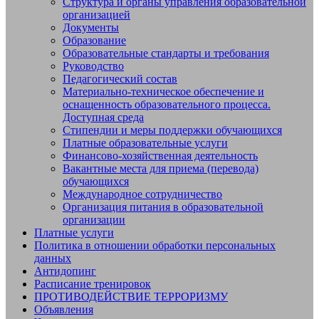
СШОР №14 "Жигули" г.о. Тольятти
Структура и органы управления образовательной
организацией
Документы
Образование
Образовательные стандарты и требования
Руководство
Педагогический состав
Материально-техническое обеспечение и
оснащенность образовательного процесса.
Доступная среда
Стипендии и меры поддержки обучающихся
Платные образовательные услуги
Финансово-хозяйственная деятельность
Вакантные места для приема (перевода)
обучающихся
Международное сотрудничество
Организация питания в образовательной
организации
Платные услуги
Политика в отношении обработки персональных
данных
Антидопинг
Расписание тренировок
ПРОТИВОДЕЙСТВИЕ ТЕРРОРИЗМУ
Объявления