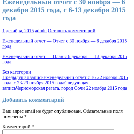
Еженедельный отчет с 30 ноября — 6
декабря 2015 года, с 6-13 декабря 2015
года
1 декабря, 2015
admin
Оставить комментарий
Еженедельный отчет — Отчет с 30 ноября — 6 декабря 2015
года
Еженедельный отчет — План с 6 декабря — 13 декабря 2015
года
Без категории
Навигация
Предыдущая запись
Еженедельный отчет с 16-22 ноября 2015
года, с 23-29 ноября 2015 года
Следующая
по
запись
Черноморская регата, город Сочи 22 ноября 2015 года
записям
Добавить комментарий
Ваш адрес email не будет опубликован.
Обязательные поля
помечены
*
Комментарий
*