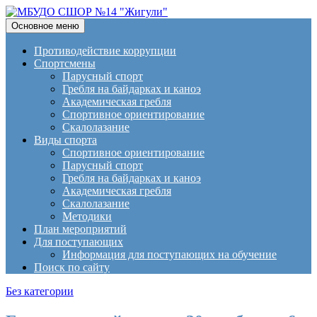
Поиск
Перейти
Основное меню
к
МБУДО СШОР №14
содержимому
Противодействие коррупции
Спортсмены
"Жигули"
Парусный спорт
Гребля на байдарках и каноэ
Академическая гребля
Спортивное ориентирование
Скалолазание
Виды спорта
Спортивное ориентирование
Парусный спорт
Гребля на байдарках и каноэ
Академическая гребля
Скалолазание
Методики
План мероприятий
Для поступающих
Информация для поступающих на обучение
Поиск по сайту
Без категории