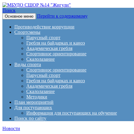
Поиск
Перейти к содержимому
Основное меню
МБУДО СШОР №14 "Жигули
Противодействие коррупции
Спортсмены
Парусный спорт
Гребля на байдарках и каноэ
Академическая гребля
Спортивное ориентирование
Скалолазание
Виды спорта
Спортивное ориентирование
Парусный спорт
Гребля на байдарках и каноэ
Академическая гребля
Скалолазание
Методики
План мероприятий
Для поступающих
Информация для поступающих на обучение
Поиск по сайту
Новости