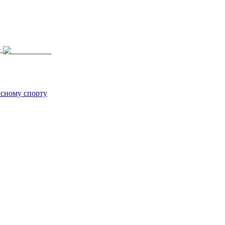
.
усному спорту