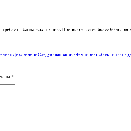
гребле на байдарках и каноэ. Приняло участие более 60 человек
ященная Дню знаний
Следующая запись
Чемпионат области по пар
ечены
*