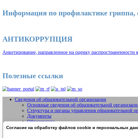
Информация по профилактике гриппа, 
АНТИКОРРУПЦИЯ
Анкетирование, направленное на оценку распространенности к
Полезные ссылки
Сведения об образовательной организации
Основные сведения об образовательной организац
Добро пожаловать на сайт МБУДО СШО
Структура и органы управления образовательной о
Документы
Образование
Образовательные стандарты и требования
Согласие на обработку файлов cookie и персональных да
Руководство