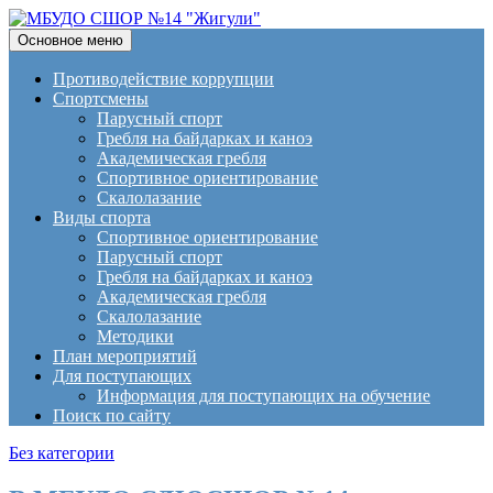
Поиск
Перейти
Основное меню
к
МБУДО СШОР №14
содержимому
Противодействие коррупции
Спортсмены
"Жигули"
Парусный спорт
Гребля на байдарках и каноэ
Академическая гребля
Спортивное ориентирование
Скалолазание
Виды спорта
Спортивное ориентирование
Парусный спорт
Гребля на байдарках и каноэ
Академическая гребля
Скалолазание
Методики
План мероприятий
Для поступающих
Информация для поступающих на обучение
Поиск по сайту
Без категории