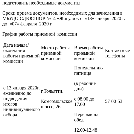
подготовить необходимые документы.
Сроки приема документов, необходимых для зачисления в
МБУДО СДЮСШОР №14 «Жигули»: с «13» января 2020 г.
до «07» февраля 2020 г.
График работы приемной комиссии
Дата начала/
Место работы
Время работы
окончания
Контактные
приемной
приемной
работы приемной
телефоны
комиссии
комиссии
комиссии
Понедельник-
пятница
(в рабочие
с 13 января 2020г.
дни)
г.Тольятти,
ежедневно до
подведения
с 08.00 до
Комсомольское
57-00-53
итогов
17.00
шоссе, 26
индивидуального
Перерыв на
отбора
обед
12.00-12.48