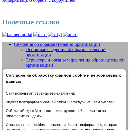
модернизацию борьбы с коррупцией
Полезные ссылки
Сведения об образовательной организации
Основные сведения об образовательной
Добро пожаловать на сайт МБУДО
организации
СШОР №14 "Жигули" г.о. Тольятти
Структура и органы управления образовательной
организацией
Документы
Согласие на обработку файлов cookie и персональных
Образование
Образовательные стандарты и требования
данных
Руководство
Педагогический состав
Сайт использует сервисы веб-аналитики:
Материально-техническое обеспечение и
оснащенность образовательного процесса.
Виджет платформы обратной связи «Госуслуги. Решаем вместе»
Доступная среда
Счётчик «Яндекс.Метрика» — инструмент веб-аналитики на
Стипендии и меры поддержки обучающихся
платформе «Яндекс».
Платные образовательные услуги
Финансово-хозяйственная деятельность
Использование cookies позволяет собирать информацию, которая
Вакантные места для приема (перевода)