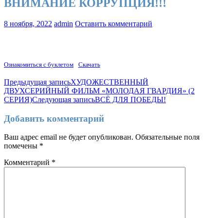
ВНИМАНИЕ КОРРУПЦИЯ!!!
8 ноября, 2022
admin
Оставить комментарий
Ознакомиться с буклетом
Скачать
Навигация
Предыдущая запись
ХУДОЖЕСТВЕННЫЙ
ДВУХСЕРИЙНЫЙ ФИЛЬМ «МОЛОДАЯ ГВАРДИЯ» (2
по
СЕРИЯ)
Следующая запись
ВСЁ ДЛЯ ПОБЕДЫ!
записям
Добавить комментарий
Ваш адрес email не будет опубликован.
Обязательные поля
помечены
*
Комментарий
*