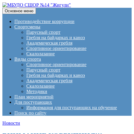
Поиск
Перейти
Основное меню
к
МБУДО СШОР №14
содержимому
Противодействие коррупции
Спортсмены
"Жигули"
Парусный спорт
Гребля на байдарках и каноэ
Академическая гребля
Спортивное ориентирование
Скалолазание
Виды спорта
Спортивное ориентирование
Парусный спорт
Гребля на байдарках и каноэ
Академическая гребля
Скалолазание
Методики
План мероприятий
Для поступающих
Информация для поступающих на обучение
Поиск по сайту
Новости