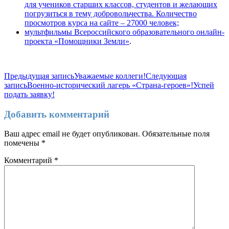
для учеников старших классов, студентов и желающих
погрузиться в тему добровольчества. Количество
просмотров курса на сайте – 27000 человек;
мультфильмы Всероссийского образовательного онлайн-
проекта «Помощники Земли»
.
Навигация
Предыдущая запись
Уважаемые коллеги!
Следующая
запись
Военно-исторический лагерь «Страна-героев»!Успей
по
подать заявку!
записям
Добавить комментарий
Ваш адрес email не будет опубликован.
Обязательные поля
помечены
*
Комментарий
*