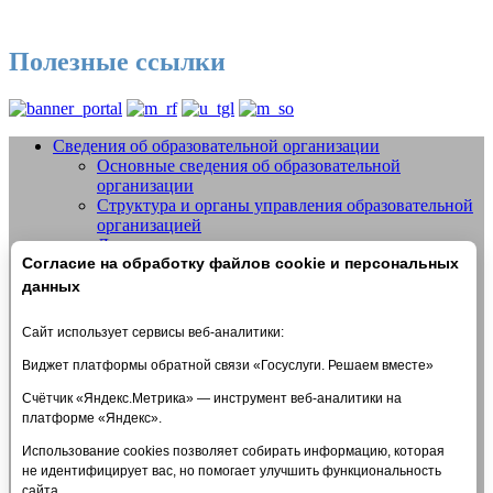
Полезные ссылки
Сведения об образовательной организации
Основные сведения об образовательной
Добро пожаловать на сайт МБУДО
организации
СШОР №14 "Жигули" г.о. Тольятти
Структура и органы управления образовательной
организацией
Документы
Согласие на обработку файлов cookie и персональных
Образование
Образовательные стандарты и требования
данных
Руководство
Педагогический состав
Сайт использует сервисы веб-аналитики:
Материально-техническое обеспечение и
оснащенность образовательного процесса.
Виджет платформы обратной связи «Госуслуги. Решаем вместе»
Доступная среда
Счётчик «Яндекс.Метрика» — инструмент веб-аналитики на
Стипендии и меры поддержки обучающихся
платформе «Яндекс».
Платные образовательные услуги
Финансово-хозяйственная деятельность
Использование cookies позволяет собирать информацию, которая
Вакантные места для приема (перевода)
не идентифицирует вас, но помогает улучшить функциональность
обучающихся
сайта.