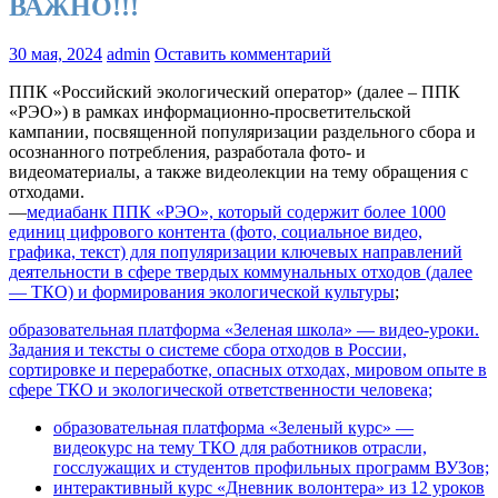
ВАЖНО!!!
30 мая, 2024
admin
Оставить комментарий
ППК «Российский экологический оператор» (далее – ППК
«РЭО») в рамках информационно-просветительской
кампании, посвященной популяризации раздельного сбора и
осознанного потребления, разработала фото- и
видеоматериалы, а также видеолекции на тему обращения с
отходами.
—
медиабанк ППК «РЭО», который содержит более 1000
единиц цифрового контента (фото, социальное видео,
графика, текст) для популяризации ключевых направлений
деятельности в сфере твердых коммунальных отходов (далее
— ТКО) и формирования экологической культуры
;
образовательная платформа «Зеленая школа» — видео-уроки.
Задания и тексты о системе сбора отходов в России,
сортировке и переработке, опасных отходах, мировом опыте в
сфере ТКО и экологической ответственности человека;
образовательная платформа «Зеленый курс» —
видеокурс на тему ТКО для работников отрасли,
госслужащих и студентов профильных программ ВУЗов;
интерактивный курс «Дневник волонтера» из 12 уроков