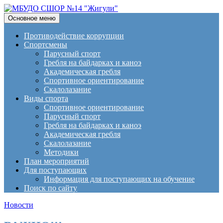
Поиск
Перейти
Основное меню
к
МБУДО СШОР №14
содержимому
Противодействие коррупции
Спортсмены
"Жигули"
Парусный спорт
Гребля на байдарках и каноэ
Академическая гребля
Спортивное ориентирование
Скалолазание
Виды спорта
Спортивное ориентирование
Парусный спорт
Гребля на байдарках и каноэ
Академическая гребля
Скалолазание
Методики
План мероприятий
Для поступающих
Информация для поступающих на обучение
Поиск по сайту
Новости