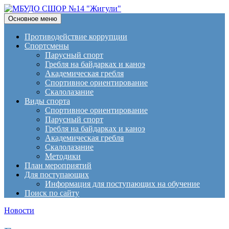
Поиск
Перейти
Основное меню
к
МБУДО СШОР №14
содержимому
Противодействие коррупции
Спортсмены
"Жигули"
Парусный спорт
Гребля на байдарках и каноэ
Академическая гребля
Спортивное ориентирование
Скалолазание
Виды спорта
Спортивное ориентирование
Парусный спорт
Гребля на байдарках и каноэ
Академическая гребля
Скалолазание
Методики
План мероприятий
Для поступающих
Информация для поступающих на обучение
Поиск по сайту
Новости