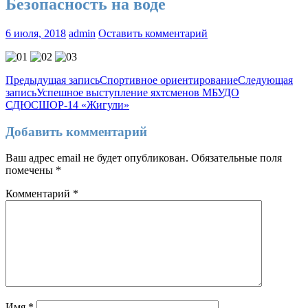
Безопасность на воде
6 июля, 2018
admin
Оставить комментарий
Навигация
Предыдущая запись
Спортивное ориентирование
Следующая
запись
Успешное выступление яхтсменов МБУДО
по
СДЮСШОР-14 «Жигули»
записям
Добавить комментарий
Ваш адрес email не будет опубликован.
Обязательные поля
помечены
*
Комментарий
*
Имя
*