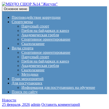
Поиск
Перейти
Основное меню
к
МБУДО СШОР №14
содержимому
Противодействие коррупции
Спортсмены
"Жигули"
Парусный спорт
Гребля на байдарках и каноэ
Академическая гребля
Спортивное ориентирование
Скалолазание
Виды спорта
Спортивное ориентирование
Парусный спорт
Гребля на байдарках и каноэ
Академическая гребля
Скалолазание
Методики
План мероприятий
Для поступающих
Информация для поступающих на обучение
Поиск по сайту
Новости
25 февраля, 2026
admin
Оставить комментарий