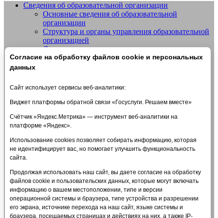
Сведения об образовательной организации
Основные сведения об образовательной
Добро пожаловать на сайт МБУДО
организации
СШОР №14 "Жигули" г.о. Тольятти
Структура и органы управления образовательной
организацией
Документы
Согласие на обработку файлов cookie и персональных
Образование
Образовательные стандарты и требования
данных
Руководство
Педагогический состав
Сайт использует сервисы веб-аналитики:
Материально-техническое обеспечение и
оснащенность образовательного процесса.
Виджет платформы обратной связи «Госуслуги. Решаем вместе»
Доступная среда
Счётчик «Яндекс.Метрика» — инструмент веб-аналитики на
Стипендии и меры поддержки обучающихся
платформе «Яндекс».
Платные образовательные услуги
Финансово-хозяйственная деятельность
Использование cookies позволяет собирать информацию, которая
Вакантные места для приема (перевода)
не идентифицирует вас, но помогает улучшить функциональность
обучающихся
сайта.
Международное сотрудничество
Организация питания в образовательной
Продолжая использовать наш сайт, вы даете согласие на обработку
организации
файлов cookie и пользовательских данных, которые могут включать
Платные услуги
информацию о вашем местоположении, типе и версии
Политика в отношении обработки персональных
операционной системы и браузера, типе устройства и разрешении
данных
его экрана, источнике перехода на наш сайт, языке системы и
Антидопинг
браузера, посещаемых страницах и действиях на них, а также IP-