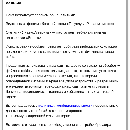
Образовательные стандарты и требования
данных
Руководство
Педагогический состав
Сайт использует сервисы веб-аналитики:
Материально-техническое обеспечение и
оснащенность образовательного процесса.
Виджет платформы обратной связи «Госуслуги. Решаем вместе»
Доступная среда
Счётчик «Яндекс.Метрика» — инструмент веб-аналитики на
Стипендии и меры поддержки обучающихся
платформе «Яндекс».
Платные образовательные услуги
Финансово-хозяйственная деятельность
Использование cookies позволяет собирать информацию, которая
Вакантные места для приема (перевода)
не идентифицирует вас, но помогает улучшить функциональность
обучающихся
сайта.
Международное сотрудничество
Организация питания в образовательной
Продолжая использовать наш сайт, вы даете согласие на обработку
организации
файлов cookie и пользовательских данных, которые могут включать
Платные услуги
информацию о вашем местоположении, типе и версии
Политика в отношении обработки персональных
операционной системы и браузера, типе устройства и разрешении
данных
его экрана, источнике перехода на наш сайт, языке системы и
Антидопинг
браузера, посещаемых страницах и действиях на них, а также IP-
Расписание тренировок
адрес.
ПРОТИВОДЕЙСТВИЕ ТЕРРОРИЗМУ
Вы соглашаетесь с
политикой конфиденциальности
персональных
Объявления
данных посетителей сайта в информационно-
Часто задаваемые вопросы
телекоммуникационной сети "Интернет".
Обратная связь
ОЦЕНИ КАЧЕСТВО НАШИХ УСЛУГ
Вы можете отказаться от cookies, изменив настройки браузера.
Оцени качество наших услуг