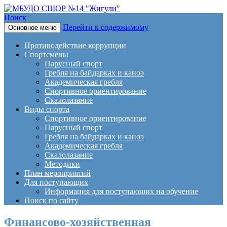
Поиск
Перейти к содержимому
Основное меню
МБУДО СШОР №14
Противодействие коррупции
"Жигули"
Спортсмены
Парусный спорт
Гребля на байдарках и каноэ
Академическая гребля
Спортивное ориентирование
Скалолазание
Виды спорта
Спортивное ориентирование
Парусный спорт
Гребля на байдарках и каноэ
Академическая гребля
Скалолазание
Методики
План мероприятий
Для поступающих
Информация для поступающих на обучение
Поиск по сайту
Финансово-хозяйственная