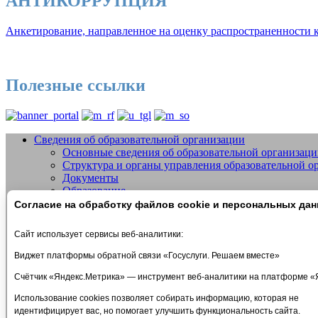
АНТИКОРРУПЦИЯ
Анкетирование, направленное на оценку распространенности к
Полезные ссылки
Сведения об образовательной организации
Основные сведения об образовательной организац
Добро пожаловать на сайт МБУДО СШО
Структура и органы управления образовательной о
Документы
Образование
Образовательные стандарты и требования
Согласие на обработку файлов cookie и персональных да
Руководство
Педагогический состав
Сайт использует сервисы веб-аналитики:
Материально-техническое обеспечение и оснащеннос
Стипендии и меры поддержки обучающихся
Виджет платформы обратной связи «Госуслуги. Решаем вместе»
Платные образовательные услуги
Счётчик «Яндекс.Метрика» — инструмент веб-аналитики на платформе «
Финансово-хозяйственная деятельность
Вакантные места для приема (перевода) обучающих
Использование cookies позволяет собирать информацию, которая не
Международное сотрудничество
идентифицирует вас, но помогает улучшить функциональность сайта.