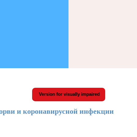
Version for visually impaired
орви и коронавирусной инфекции