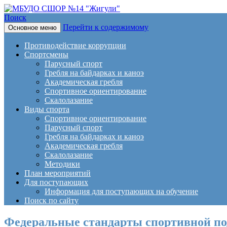
Поиск
Перейти к содержимому
Основное меню
МБУДО СШОР №14 "Жигули
Противодействие коррупции
Спортсмены
Парусный спорт
Гребля на байдарках и каноэ
Академическая гребля
Спортивное ориентирование
Скалолазание
Виды спорта
Спортивное ориентирование
Парусный спорт
Гребля на байдарках и каноэ
Академическая гребля
Скалолазание
Методики
План мероприятий
Для поступающих
Информация для поступающих на обучение
Поиск по сайту
Федеральные стандарты спортивной по