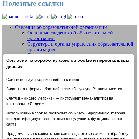
Полезные ссылки
Сведения об образовательной организации
Основные сведения об образовательной
Добро пожаловать на сайт МБУДО
организации
СШОР №14 "Жигули" г.о. Тольятти
Структура и органы управления образовательной
организацией
Документы
Согласие на обработку файлов cookie и персональных
Образование
Образовательные стандарты и требования
данных
Руководство
Педагогический состав
Сайт использует сервисы веб-аналитики:
Материально-техническое обеспечение и
оснащенность образовательного процесса.
Виджет платформы обратной связи «Госуслуги. Решаем вместе»
Доступная среда
Счётчик «Яндекс.Метрика» — инструмент веб-аналитики на
Стипендии и меры поддержки обучающихся
платформе «Яндекс».
Платные образовательные услуги
Финансово-хозяйственная деятельность
Использование cookies позволяет собирать информацию, которая
Вакантные места для приема (перевода)
не идентифицирует вас, но помогает улучшить функциональность
обучающихся
сайта.
Международное сотрудничество
Организация питания в образовательной
Продолжая использовать наш сайт, вы даете согласие на обработку
организации