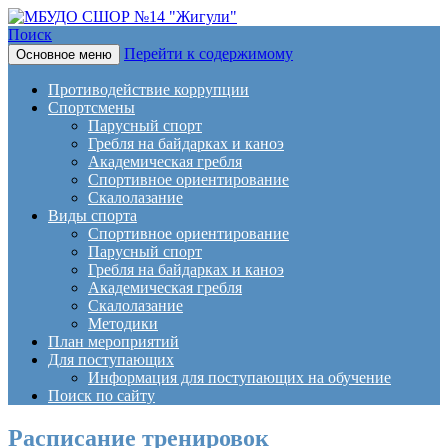
Поиск
Перейти к содержимому
Основное меню
МБУДО СШОР №14
Противодействие коррупции
"Жигули"
Спортсмены
Парусный спорт
Гребля на байдарках и каноэ
Академическая гребля
Спортивное ориентирование
Скалолазание
Виды спорта
Спортивное ориентирование
Парусный спорт
Гребля на байдарках и каноэ
Академическая гребля
Скалолазание
Методики
План мероприятий
Для поступающих
Информация для поступающих на обучение
Поиск по сайту
Расписание тренировок