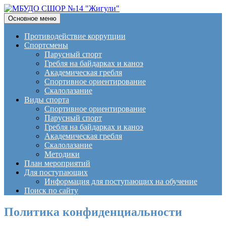
Поиск
Перейти
Основное меню
к
МБУДО СШОР №14
содержимому
Противодействие коррупции
Спортсмены
"Жигули"
Парусный спорт
Гребля на байдарках и каноэ
Академическая гребля
Спортивное ориентирование
Скалолазание
Виды спорта
Спортивное ориентирование
Парусный спорт
Гребля на байдарках и каноэ
Академическая гребля
Скалолазание
Методики
План мероприятий
Для поступающих
Информация для поступающих на обучение
Поиск по сайту
Политика конфиденциальности