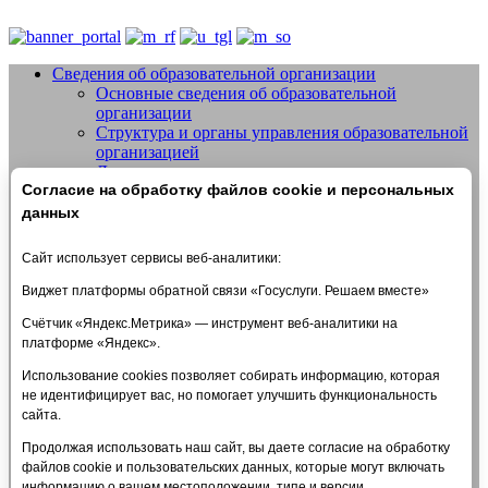
Сведения об образовательной организации
Основные сведения об образовательной
Добро пожаловать на сайт МБУДО
организации
СШОР №14 "Жигули" г.о. Тольятти
Структура и органы управления образовательной
организацией
Документы
Согласие на обработку файлов cookie и персональных
Образование
Образовательные стандарты и требования
данных
Руководство
Педагогический состав
Сайт использует сервисы веб-аналитики:
Материально-техническое обеспечение и
оснащенность образовательного процесса.
Виджет платформы обратной связи «Госуслуги. Решаем вместе»
Доступная среда
Счётчик «Яндекс.Метрика» — инструмент веб-аналитики на
Стипендии и меры поддержки обучающихся
платформе «Яндекс».
Платные образовательные услуги
Финансово-хозяйственная деятельность
Использование cookies позволяет собирать информацию, которая
Вакантные места для приема (перевода)
не идентифицирует вас, но помогает улучшить функциональность
обучающихся
сайта.
Международное сотрудничество
Организация питания в образовательной
Продолжая использовать наш сайт, вы даете согласие на обработку
организации
файлов cookie и пользовательских данных, которые могут включать
Платные услуги
информацию о вашем местоположении, типе и версии