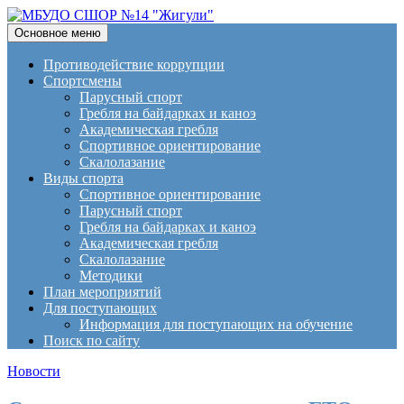
Поиск
Перейти
Основное меню
к
МБУДО СШОР №14
содержимому
Противодействие коррупции
Спортсмены
"Жигули"
Парусный спорт
Гребля на байдарках и каноэ
Академическая гребля
Спортивное ориентирование
Скалолазание
Виды спорта
Спортивное ориентирование
Парусный спорт
Гребля на байдарках и каноэ
Академическая гребля
Скалолазание
Методики
План мероприятий
Для поступающих
Информация для поступающих на обучение
Поиск по сайту
Новости