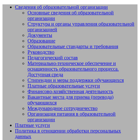
Сведения об образовательной организации
Основные сведения об образовательной
Добро пожаловать на сайт МБУДО
организации
СШОР №14 "Жигули" г.о. Тольятти
Структура и органы управления образовательной
организацией
Документы
Образование
Образовательные стандарты и требования
Руководство
Педагогический состав
Материально-техническое обеспечение и
оснащенность образовательного процесса.
Доступная среда
Стипендии и меры поддержки обучающихся
Платные образовательные услуги
Финансово-хозяйственная деятельность
Вакантные места для приема (перевода)
обучающихся
Международное сотрудничество
Организация питания в образовательной
организации
Платные услуги
Политика в отношении обработки персональных
данных