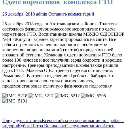
Сдаче нормативов комплекса ГТО
26 декабря, 2018
admin
Оставить комментарий
25 декабря 2018 года в Автозаводском районе г. Тольятти
состоялось физкультурно-массовое мероприятие по сдаче
нормативов ГТО. Воспитанники школы МБУДО СДЮСШОР
№14 «Жигули» заранее зарегистрировались на сайте. Все
ребята стремились успешно выполнить необходимое
количество видов испытаний (тестов) в пределах своей
возрастной ступени. Желающих сдать нормативы ГТО было
более 100 человек и все получили заряд бодрости и хорошее
настроение. Тренеры-преподаватели школы также решили
сдать ГТО. Макеева О.В.- тренер парусного отделения,
Романова С.В -тренер отделения «Гребля на байдарках и
каноэ» проверили свои силы и выносливость,
продемонстрировав отличную физическую подготовку.
Навигация
Предыдущая запись
Всероссийские соревнования по гребле –
индор «Кубок Петра Великого»
Следующая запись
Итоги